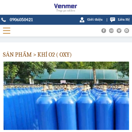
0906050421
Giới thiệu
Liên Hệ
|
SẢN PHẨM > KHÍ O2 ( OXY)