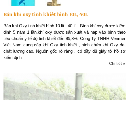
Bán khí oxy tinh khiết bình 10L, 40L
Bán khí Oxy tinh khiết bình 10 lít , 40 lít . Bình khí oxy được kiểm
định 5 năm 1 lần,khí oxy được sản xuất và nạp vào bình theo
tiêu chuẩn y tế độ tinh khiết đến 99,8%. Công Ty TNHH Venmer
Việt Nam cung cấp khí Oxy tinh khiết , bình chứa khí Oxy đạt
chất lượng cao. Nguồn gốc rõ ràng , có đầy đủ giấy tờ hồ sơ
kiểm định
Chi tiết »