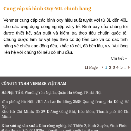
Cung cấp vỏ bình Oxy 40L chính hãng
Venmer cung cấp các bình oxy hiệu suất tuyệt vời từ 3L đến 40L
cho các ứng dụng công nghiệp và y tế. Bình oxy của chúng tôi
được thiết kế, sản xuất và kiểm tra theo tiêu chuẩn quốc tế.
Chúng được làm từ vật liệu thép có độ bền cao và có các tính
năng về chiều cao đồng đều, khắc rõ nét, độ bền lâu, v.v. Vui lòng
liên hệ với chúng tôi nếu có nhu cầu.
Chi tiết »
11 Page
1
2
3
4
5
...
CÔNG TY TNHH VENMER VIỆT NAM
Hà Nội:
Tổ 8, Phường Yên Nghĩa, Quận Hà Đông, TP. Hà Nội
Văn phòng Hà Nội: 2101 An Lạc Building, 368B Quang Trung, Hà Đông, Hà
Nội
Kho Hồ Chí Minh
:
Số 39 Dương Công Khi, Hóc Môn, Thành phố Hồ Chí
Minh
Kho xưởng sản xuất
: Khu công nghiệp Bá Thiện 2, Bình Xuyên, Vĩnh Phúc
Điện thoại:
024.3311.9294 - Email: hoangttvn@gmail.com