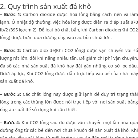
2. Quy trình sản xuất
đá khô
– Bước 1:
Carbon dioxide được hóa lỏng bằng cách nén và làm
lạnh. Ở nhiệt độ thường, việc hóa lỏng được diễn ra ở áp suất 870
lb/2 (395 kg/cm 2). Để loại bỏ chất bẩn, khí Carbon dioxide(Khí CO2
lỏng) được bơm qua đường ống vào các bồn chứa lớn.
– Bước 2:
Carbon dioxide(Khí CO2 lỏng) được vận chuyển với s
lượng rất lớn, đôi khi nặng nhiều tấn. Để giảm chi phí vận chuyển,
đa số các nhà sản xuất đá khô hay đặt gần những cơ sở lọc dầu.
Dưới áp lực, Khí CO2 lỏng được dẫn trực tiếp vào bể của nhà máy
sản xuất đá khô.
– Bước 3:
Các chất lỏng này được giữ lạnh để duy trì trạng thá
lỏng trong các thùng lớn được nối trực tiếp với nơi sản xuất bằng
ống áp suất để sử dụng khi cần thiết.
– Bước 4:
Khí CO2 lỏng sau đó được vận chuyển một lần nữa qu
đường ống từ các bể đến nơi chứa khuôn để sản xuất đá khô. Khi
vận chuyển chất lỏng từ môi trường cao áp đến môi trường tương