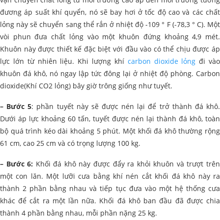
đương áp suất khí quyển, nó sẽ bay hơi ở tốc độ cao và các chất
lỏng này sẽ chuyển sang thể rắn ở nhiệt độ -109 ° F (-78,3 ° C). Một
vòi phun đưa chất lỏng vào một khuôn đứng khoảng 4,9 mét.
Khuôn này được thiết kế đặc biệt với đầu vào có thể chịu được áp
lực lớn từ nhiên liệu. Khi lượng khí
carbon dioxide lỏng
đi và
khuôn đá khô, nó ngay lập tức đông lại ở nhiệt độ phòng. Carbon
dioxide(Khí CO2 lỏng) bây giờ trông giống như tuyết.
– Bước 5
: phần tuyết này sẽ được nén lại để trở thành đá khô
Dưới áp lực khoảng 60 tấn, tuyết được nén lại thành đá khô, toàn
bộ quá trình kéo dài khoảng 5 phút. Một khối đá khô thường rộng
61 cm, cao 25 cm và có trọng lượng 100 kg.
– Bước 6:
Khối đá khô này được đẩy ra khỏi khuôn và trượt trê
một con lăn. Một lưỡi cưa bằng khí nén cắt khối đá khô này ra
thành 2 phần bằng nhau và tiếp tục đưa vào một hệ thống cưa
khác để cắt ra một lần nữa. Khối đá khô ban đầu đã được chia
thành 4 phần bằng nhau, mỗi phần nặng 25 kg.