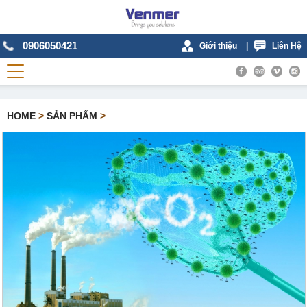
0906050421
Giới thiệu
|
Liên Hệ
HOME
>
SẢN PHẨM
>