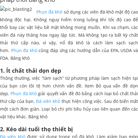
Phun đá khô
sử dụng các viên đá khô mật độ ca
không độc hại. Không nguy hiểm trong luồng khí tốc độ cao để
thổi bay các vật liệu bề mặt không mong muốn. Khi va chạm, các
viên đá này thăng hoa ngay lập tức. Mà không tạo ra bất kỳ chất
thải thứ cấp nào, vì vậy, nổ đá khô là cách làm sạch sạch
hơn.
Phun đá khô
cũng đáp ứng các hướng dẫn của EPA, USDA v
FDA. Băng khô
1. Ít chất thải dọn dẹp
Thông thường, việc “làm sạch” từ phương pháp làm sạch hiện tại
của bạn còn tồi tệ hơn chính vấn đề. Xem Bỏ qua vấn đề dọn
dẹp.
Phun đá khô
giải quyết vấn đề đó bằng cách loại bỏ chất thả
thứ cấp của bạn.
Đá viên khô
thực hiện công việc. Sau đó biến mấ
một cách đơn giản. Loại bỏ chi phí tiêu hủy cao liên quan đến các
vật liệu khác. Băng khô
2. Kéo dài tuổi thọ thiết bị
Đá viên khô
được sử dụng trong nổ đá khô. Làm giảm hao mò