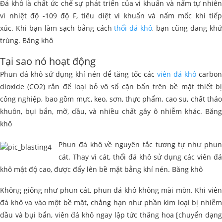
Đá khô là chất ức chế sự phát triển của vi khuẩn và nấm tự nhiên
vì nhiệt độ -109 độ F, tiêu diệt vi khuẩn và nấm mốc khi tiếp
xúc. Khi bạn làm sạch bằng cách
thổi đá khô
, bạn cũng đang kh
trùng. Băng khô
Tại sao nó hoạt động
Phun đá khô sử dụng khí nén để tăng tốc các
viên đá khô
carbon
dioxide (CO2) rắn để loại bỏ vô số cặn bẩn trên bề mặt thiết bị
công nghiệp, bao gồm mực, keo, sơn, thực phẩm, cao su, chất tháo
khuôn, bụi bẩn, mỡ, dầu, và nhiều chất gây ô nhiễm khác. Băng
khô
Phun đá khô về nguyên tắc tương tự như phun
cát. Thay vì cát, thổi đá khô sử dụng các viên đá
khô mật độ cao, được đẩy lên bề mặt bằng khí nén. Băng khô
Không giống như phun cát, phun đá khô không mài mòn. Khi viên
đá khô va vào một bề mặt, chẳng hạn như phần kim loại bị nhiễm
dầu và bụi bẩn, viên đá khô ngay lập tức thăng hoa [chuyển dạng