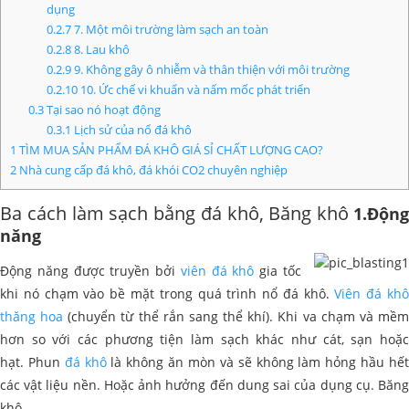
dụng
0.2.7
7. Một môi trường làm sạch an toàn
0.2.8
8. Lau khô
0.2.9
9. Không gây ô nhiễm và thân thiện với môi trường
0.2.10
10. Ức chế vi khuẩn và nấm mốc phát triển
0.3
Tại sao nó hoạt động
0.3.1
Lịch sử của nổ đá khô
1
TÌM MUA SẢN PHẨM ĐÁ KHÔ GIÁ SỈ CHẤT LƯỢNG CAO?
2
Nhà cung cấp đá khô, đá khói CO2 chuyên nghiệp
Ba cách làm sạch bằng đá khô, Băng khô
1.Độn
năng
Động năng được truyền bởi
viên đá khô
gia tốc
khi nó chạm vào bề mặt trong quá trình nổ đá khô.
Viên đá kh
thăng hoa
(chuyển từ thể rắn sang thể khí). Khi va chạm và mề
hơn so với các phương tiện làm sạch khác như cát, sạn hoặc
hạt. Phun
đá khô
là không ăn mòn và sẽ không làm hỏng hầu hế
các vật liệu nền. Hoặc ảnh hưởng đến dung sai của dụng cụ. Băng
khô