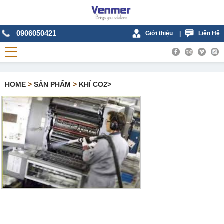
0906050421
Giới thiệu
|
Liên Hệ
HOME
>
SẢN PHẨM
>
KHÍ CO2>