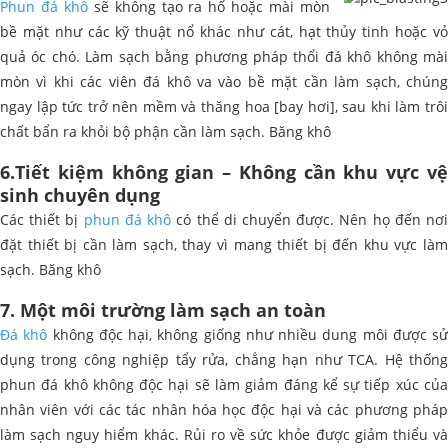
Phun đá khô
sẽ không tạo ra hố hoặc mài mòn
bề mặt như các kỹ thuật nổ khác như cát, hạt thủy tinh hoặc vỏ
quả óc chó. Làm sạch bằng phương pháp thổi đá khô không mài
mòn vì khi các viên đá khô va vào bề mặt cần làm sạch, chúng
ngay lập tức trở nên mềm và thăng hoa [bay hơi], sau khi làm trôi
chất bẩn ra khỏi bộ phận cần làm sạch. Băng khô
6.Tiết kiệm không gian – Không cần khu vực vệ
sinh chuyên dụng
Các thiết bị
phun đá khô
có thể di chuyển được. Nên họ đến nơ
đặt thiết bị cần làm sạch, thay vì mang thiết bị đến khu vực làm
sạch. Băng khô
7. Một môi trường làm sạch an toàn
Đá khô
không độc hại, không giống như nhiều dung môi được sử
dụng trong công nghiệp tẩy rửa, chẳng hạn như TCA. Hệ thống
phun đá khô không độc hại sẽ làm giảm đáng kể sự tiếp xúc của
nhân viên với các tác nhân hóa học độc hại và các phương pháp
làm sạch nguy hiểm khác. Rủi ro về sức khỏe được giảm thiểu và