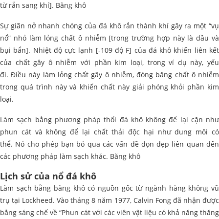
từ rắn sang khí]. Băng khô
Sự giãn nở nhanh chóng của đá khô rắn thành khí gây ra một “vụ
nổ” nhỏ làm lỏng chất ô nhiễm [trong trường hợp này là dầu và
bụi bẩn]. Nhiệt độ cực lạnh [-109 độ F] của đá khô khiến liên kết
của chất gây ô nhiễm với phần kim loại, trong ví dụ này, yếu
đi. Điều này làm lỏng chất gây ô nhiễm, đóng băng chất ô nhiễm
trong quá trình này và khiến chất này giải phóng khỏi phần kim
loại.
Làm sạch bằng phương pháp thổi đá khô không để lại cặn như
phun cát và không để lại chất thải độc hại như dung môi có
thể. Nó cho phép bạn bỏ qua các vấn đề dọn dẹp liên quan đến
các phương pháp làm sạch khác. Băng khô
Lịch sử của nổ đá khô
Làm sạch bằng băng khô có nguồn gốc từ ngành hàng không vũ
trụ tại Lockheed. Vào tháng 8 năm 1977, Calvin Fong đã nhận được
bằng sáng chế về “Phun cát với các viên vật liệu có khả năng thăng