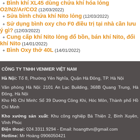
Bình khí XL45 dùng chứa khí hóa lỏng
+
O2/N2/Ar/CO2
(12/03/2022)
Sửa bình chứa khí Nito lỏng
+
(12/03/2022)
Sử dụng bình oxy cho F0 điều trị tại nhà cần lưu
+
ý gì?
(12/03/2022)
Cung cấp khí Nito lỏng đổ bồn, bán khí Nito, đổi
+
khí Nito
(14/01/2022)
Bình Oxy thở 40L
+
(14/01/2022)
CÔNG TY TNHH VENMER VIỆT NAM
Hà Nội:
Tổ 8, Phường Yên Nghĩa, Quận Hà Đông, TP. Hà Nội
Văn phòng Hà Nội: 2101 An Lạc Building, 368B Quang Trung, Hà
Đông, Hà Nội
Kho Hồ Chí Minh
:
Số 39 Dương Công Khi, Hóc Môn, Thành phố Hồ
Chí Minh
Kho xưởng sản xuất
: Khu công nghiệp Bá Thiện 2, Bình Xuyên,
Vĩnh Phúc
Điện thoại:
024.3311.9294 - Email: hoangttvn@gmail.com
​Hotline:
Mr Hoàng 0906050421