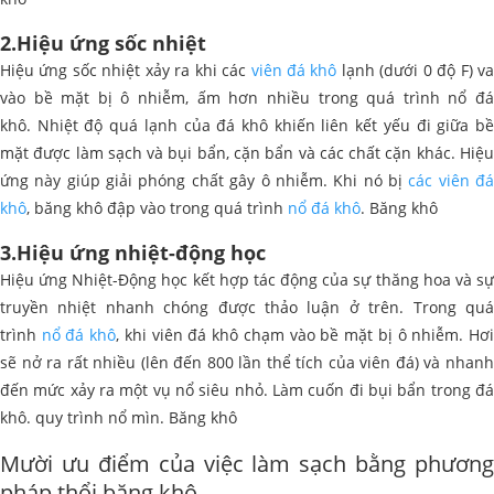
2.Hiệu ứng sốc nhiệt
Hiệu ứng sốc nhiệt xảy ra khi các
viên đá khô
lạnh (dưới 0 độ F) va
vào bề mặt bị ô nhiễm, ấm hơn nhiều trong quá trình nổ đá
khô. Nhiệt độ quá lạnh của đá khô khiến liên kết yếu đi giữa bề
mặt được làm sạch và bụi bẩn, cặn bẩn và các chất cặn khác. Hiệu
ứng này giúp giải phóng chất gây ô nhiễm. Khi nó bị
các viên đ
khô
, băng khô đập vào trong quá trình
nổ đá khô
. Băng khô
3.Hiệu ứng nhiệt-động học
Hiệu ứng Nhiệt-Động học kết hợp tác động của sự thăng hoa và sự
truyền nhiệt nhanh chóng được thảo luận ở trên. Trong quá
trình
nổ đá khô
, khi viên đá khô chạm vào bề mặt bị ô nhiễm. Hơ
sẽ nở ra rất nhiều (lên đến 800 lần thể tích của viên đá) và nhanh
đến mức xảy ra một vụ nổ siêu nhỏ. Làm cuốn đi bụi bẩn trong đá
khô. quy trình nổ mìn. Băng khô
Mười ưu điểm của việc làm sạch bằng phương
pháp thổi băng khô