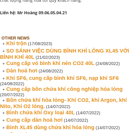
chất lượng hàng hóa tới quý khách hàng.
Liên hệ: Mr Hoàng 09.06.05.04.21
OTHER NEWS
Khí trộn
+
(17/08/2023)
SO SÁNH VIỆC DÙNG BÌNH KHÍ LỎNG XL45 VỚI
+
BÌNH KHÍ 40L
(21/02/2023)
Cung cấp vỏ bình khí nén CO2 40L
+
(24/08/2022)
Dàn hoá hơi
+
(24/08/2022)
Khí SF6, cung cấp bình khí SF6, nạp khí SF6
+
(24/08/2022)
Cung cấp bồn chứa khí công nghiệp hóa lỏng
+
(20/07/2022)
Bồn chứa khí hóa lỏng- Khí CO2, khí Argon, khí
+
Nito, Khí O2 lỏng.
(14/07/2022)
Bình chứa khí Oxy loại 40L
+
(14/07/2022)
Cung cấp dàn hoá hơi
+
(14/07/2022)
Bình XL45 dùng chứa khí hóa lỏng
+
(14/07/2022)