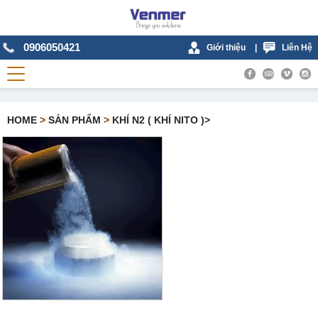
0906050421
Giới thiệu
|
Liên Hệ
HOME
>
SẢN PHẨM
>
KHÍ N2 ( KHÍ NITO )>