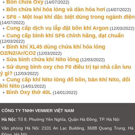
Bồn chứa Oxy
+
(14/07/2022)
Bồn chứa khí hóa lỏng và dàn hóa hơi
+
(14/07/2022)
SF6 – Một loại khí đặc biệt dùng trong ngành điện
+
(14/07/2022)
Cung cấp dịch vụ lắp đặt bồn khí Argon
+
(12/03/2022)
Cung cấp bình khí SF6 chính hãng, đạt chuẩn
+
(12/03/2022)
Bình khí XL45 dùng chứa khí hóa lỏng
+
O2/N2/Ar/CO2
(12/03/2022)
Sửa bình chứa khí Nito lỏng
+
(12/03/2022)
Sử dụng bình oxy cho F0 điều trị tại nhà cần lưu
+
ý gì?
(12/03/2022)
Cung cấp khí Nito lỏng đổ bồn, bán khí Nito, đổi
+
khí Nito
(14/01/2022)
Bình Oxy thở 40L
+
(14/01/2022)
CÔNG TY TNHH VENMER VIỆT NAM
Hà Nội:
Tổ 8, Phường Yên Nghĩa, Quận Hà Đông, TP. Hà Nội
Văn phòng Hà Nội: 2101 An Lạc Building, 368B Quang Trung, Hà
Đông, Hà Nội