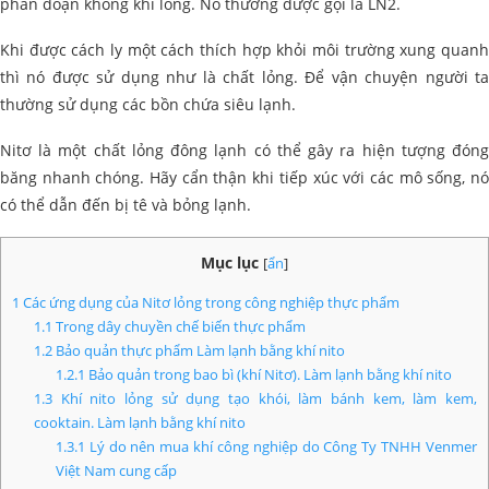
phân đoạn không khí lỏng. Nó thường được gọi là LN2.
Khi được cách ly một cách thích hợp khỏi môi trường xung quanh
thì nó được sử dụng như là chất lỏng. Để vận chuyện người ta
thường sử dụng các bồn chứa siêu lạnh.
Nitơ là một chất lỏng đông lạnh có thể gây ra hiện tượng đóng
băng nhanh chóng. Hãy cẩn thận khi tiếp xúc với các mô sống, nó
có thể dẫn đến bị tê và bỏng lạnh.
Mục lục
[
ẩn
]
1
Các ứng dụng của Nitơ lỏng trong công nghiệp thực phẩm
1.1
Trong dây chuyền chế biến thực phẩm
1.2
Bảo quản thực phẩm Làm lạnh bằng khí nito
1.2.1
Bảo quản trong bao bì (khí Nitơ). Làm lạnh bằng khí nito
1.3
Khí nito lỏng sử dụng tạo khói, làm bánh kem, làm kem,
cooktain. Làm lạnh bằng khí nito
1.3.1
Lý do nên mua khí công nghiệp do Công Ty TNHH Venmer
Việt Nam cung cấp