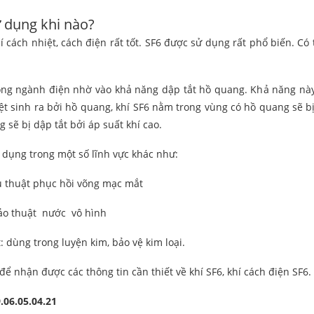
 dụng khi nào?
í cách nhiệt, cách điện rất tốt. SF6 được sử dụng rất phổ biến. Có 
ng ngành điện nhờ vào khả năng dập tắt hồ quang. Khả năng này d
t sinh ra bởi hồ quang, khí SF6 nằm trong vùng có hồ quang sẽ bị 
 sẽ bị dập tắt bởi áp suất khí cao.
 dụng trong một số lĩnh vực khác như:
u thuật phục hồi võng mạc mắt
m ảo thuật nước vô hình
 dùng trong luyện kim, bảo vệ kim loại.
 để nhận được các thông tin cần thiết về khí SF6, khí cách điện SF6.
.06.05.04.21