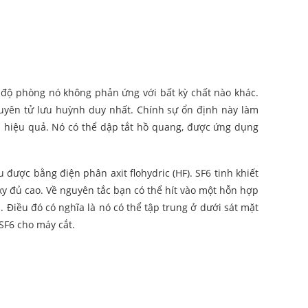
 độ phòng nó không phản ứng với bất kỳ chất nào khác.
uyên tử lưu huỳnh duy nhất. Chính sự ổn định này làm
 và hiệu quả. Nó có thể dập tắt hồ quang, được ứng dụng
được bằng điện phân axit flohydric (HF). SF6 tinh khiết
y đủ cao. Về nguyên tắc bạn có thể hít vào một hỗn hợp
Điều đó có nghĩa là nó có thể tập trung ở dưới sát mặt
F6 cho máy cắt.