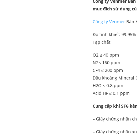
Công ty Venmer Bán K
mục đích sử dụng củ
Công ty Venmer
Bán K
Độ tinh khiết: 99.95%
Tạp chất:
O2 ≤ 40 ppm
N2≤ 160 ppm
CF4 ≤ 200 ppm
Dầu khoáng Mineral O
H2O ≤ 0.8 ppm
Acid HF ≤ 0.1 ppm
Cung cấp khí SF6 kè
– Giấy chứng nhận ch
– Giấy chứng nhận xu