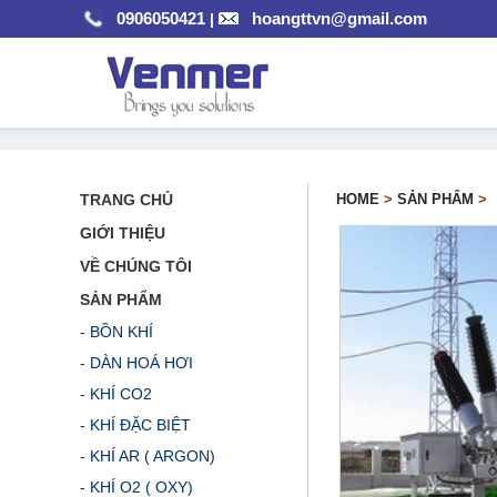
0906050421
hoangttvn@gmail.com
|
TRANG CHỦ
HOME
>
SẢN PHẨM
>
GIỚI THIỆU
VỀ CHÚNG TÔI
SẢN PHẨM
- BỒN KHÍ
- DÀN HOÁ HƠI
- KHÍ CO2
- KHÍ ĐẶC BIỆT
- KHÍ AR ( ARGON)
- KHÍ O2 ( OXY)