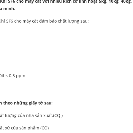
hí SF6 cho máy cắt với nhiều kích cỡ linh hoạt 5kg, 10kg, 40kg
a mình.
hí SF6 cho máy cắt đảm bảo chất lượng sau:
il ≤ 0.5 ppm
m theo những giấy tờ sau:
ất lượng của nhà sản xuất.(CQ )
ất xứ của sản phẩm (CO)