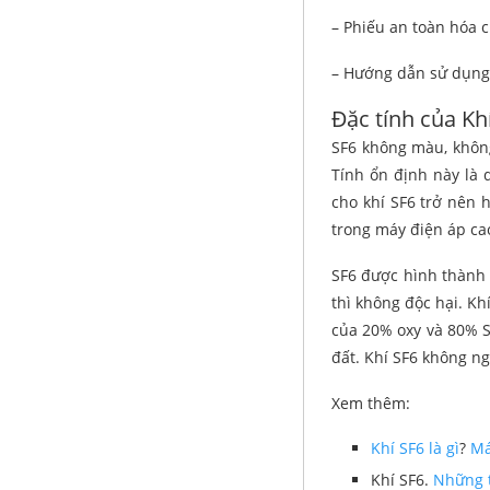
– Phiếu an toàn hóa c
– Hướng dẫn sử dụng,
Đặc tính của Khi
SF6 không màu, không
Tính ổn định này là 
cho khí SF6 trở nên h
trong máy điện áp cao 
SF6 được hình thành b
thì không độc hại. K
của 20% oxy và 80% S
đất. Khí SF6 không ng
Xem thêm:
Khí SF6 là gì
?
Má
Khí SF6.
Những t