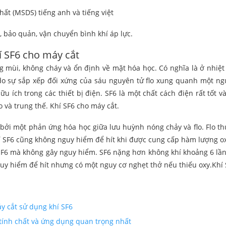
hất (MSDS) tiếng anh và tiếng việt
 bảo quản, vận chuyển bình khí áp lực.
́ SF6 cho máy cắt
 mùi, không cháy và ổn định về mặt hóa học. Có nghĩa là ở nhiệt
do sự sắp xếp đối xứng của sáu nguyên tử flo xung quanh một ng
ữu ích trong các thiết bị điện. SF6 là một chất cách điện rất tốt
và trung thế. Khí SF6 cho máy cắt.
ởi một phản ứng hóa học giữa lưu huỳnh nóng chảy và flo. Flo thu 
hí SF6 cũng không nguy hiểm để hít khi được cung cấp hàm lượng ox
F6 mà không gây nguy hiểm. SF6 nặng hơn không khí khoảng 6 lần. 
uy hiểm để hít nhưng có một nguy cơ nghẹt thở nếu thiếu oxy.Khí S
y cắt sử dụng khí SF6
ính chất và ứng dụng quan trọng nhất