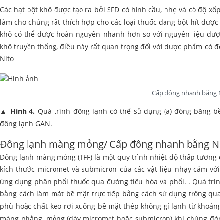
Các hạt bột khô được tạo ra bởi SFD có hình cầu, nhẹ và có độ xố
làm cho chúng rất thích hợp cho các loại thuốc dạng bột hít đượ
khô có thể được hoàn nguyên nhanh hơn so với nguyên liệu đư
khô truyền thống, điều này rất quan trọng đối với dược phẩm có 
Nito
Cấp đông nhanh bằng 
▲
Hình 4.
Quá trình đông lạnh có thể sử dụng (a) đóng băng bề 
đông lạnh GAN.
Đông lạnh màng mỏng/ Cấp đông nhanh bằng N
Đông lạnh màng mỏng (TFF) là một quy trình nhiệt độ thấp tương đ
kích thước micromet và submicron của các vật liệu nhạy cảm với
ứng dụng phân phối thuốc qua đường tiêu hóa và phổi. . Quá trìn
bằng cách làm mát bề mặt trực tiếp bằng cách sử dụng trống qua
phù hoặc chất keo rơi xuống bề mặt thép không gỉ lạnh từ khoản
màng phẳng, mỏng (dày micromet hoặc submicron) khi chúng đón