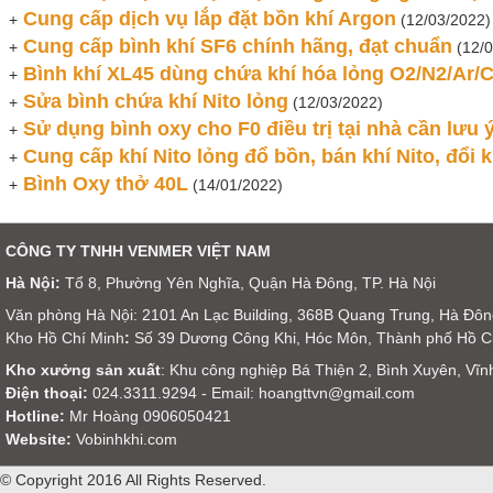
Cung cấp dịch vụ lắp đặt bồn khí Argon
+
(12/03/2022)
Cung cấp bình khí SF6 chính hãng, đạt chuẩn
+
(12/0
Bình khí XL45 dùng chứa khí hóa lỏng O2/N2/Ar/
+
Sửa bình chứa khí Nito lỏng
+
(12/03/2022)
Sử dụng bình oxy cho F0 điều trị tại nhà cần lưu ý
+
Cung cấp khí Nito lỏng đổ bồn, bán khí Nito, đổi k
+
Bình Oxy thở 40L
+
(14/01/2022)
CÔNG TY TNHH VENMER VIỆT NAM
Hà Nội:
Tổ 8, Phường Yên Nghĩa, Quận Hà Đông, TP. Hà Nội
Văn phòng Hà Nội: 2101 An Lạc Building, 368B Quang Trung, Hà Đôn
Kho Hồ Chí Minh
:
Số 39 Dương Công Khi, Hóc Môn, Thành phố Hồ C
Kho xưởng sản xuất
: Khu công nghiệp Bá Thiện 2, Bình Xuyên, Vĩn
Điện thoại:
024.3311.9294 - Email: hoangttvn@gmail.com
​Hotline:
Mr Hoàng 0906050421
Website:
Vobinhkhi.com
© Copyright 2016 All Rights Reserved.