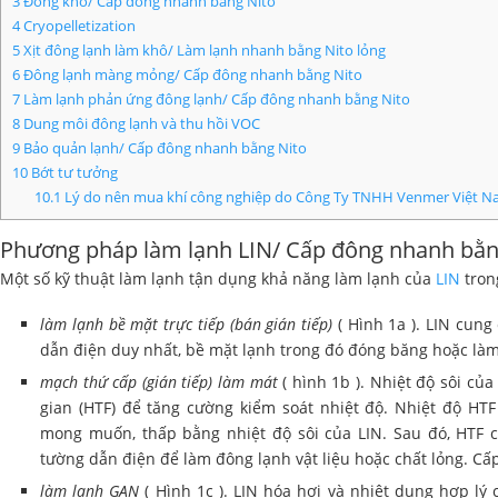
3
Đông khô/ Cấp đông nhanh bằng Nito
4
Cryopelletization
5
Xịt đông lạnh làm khô/ Làm lạnh nhanh bằng Nito lỏng
6
Đông lạnh màng mỏng/ Cấp đông nhanh bằng Nito
7
Làm lạnh phản ứng đông lạnh/ Cấp đông nhanh bằng Nito
8
Dung môi đông lạnh và thu hồi VOC
9
Bảo quản lạnh/ Cấp đông nhanh bằng Nito
10
Bớt tư tưởng
10.1
Lý do nên mua khí công nghiệp do Công Ty TNHH Venmer Việt N
Phương pháp làm lạnh LIN/ Cấp đông nhanh bằn
Một số kỹ thuật làm lạnh tận dụng khả năng làm lạnh của
LIN
tron
làm lạnh bề mặt trực tiếp (bán gián tiếp)
( Hình 1a ). LIN cun
dẫn điện duy nhất, bề mặt lạnh trong đó đóng băng hoặc làm 
mạch thứ cấp (gián tiếp) làm mát
( hình 1b ). Nhiệt độ sôi củ
gian (HTF) để tăng cường kiểm soát nhiệt độ. Nhiệt độ HTF
mong muốn, thấp bằng nhiệt độ sôi của LIN. Sau đó, HTF
tường dẫn điện để làm đông lạnh vật liệu hoặc chất lỏng. C
làm lạnh GAN
( Hình 1c ). LIN hóa hơi và nhiệt dung hợp l