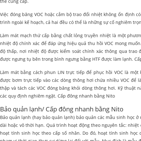
thể cung cấp.
Việc đóng băng VOC hoặc cắm bộ trao đổi nhiệt không ổn định có
trình ngoài kế hoạch, cả hai đều có thể là những sự cố nghiêm tr
Làm mát mạch thứ cấp bằng chất lỏng truyền nhiệt là một phươ
nhiệt độ chính xác để đáp ứng hiệu quả thu hồi VOC mong muốn
độ thấp, nơi nhiệt độ được kiểm soát chính xác thông qua trao 
được ngưng tụ bên trong bình ngưng bằng HTF được làm lạnh. Cấ
Làm mát bằng cách phun LIN trực tiếp để phục hồi VOC là một 
được bơm trực tiếp vào các dòng thông hơi chứa nhiều VOC để l
thập và tách các VOC đóng băng khỏi dòng thông hơi. Kỹ thuật n
các quy định nghiêm ngặt. Cấp đông nhanh bằng Nito
Bảo quản lạnh/ Cấp đông nhanh bằng Nito
Bảo quản lạnh (hay bảo quản lạnh) bảo quản các mẫu sinh học ở
dài hoặc vô thời hạn. Quá trình hoạt động theo nguyên tắc: nhiệ
hoạt tính sinh học theo cấp số nhân. Do đó, hoạt tính sinh học
phạm vi thời gian thực sự dừng lại đối với mẫu. Mục đích là mẫu