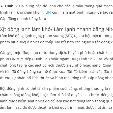
▲
Hình 3.
LIN cung cấp độ lạnh cho các lọ mẫu thông qua mạch c
trình làm khô chân không,
LIN
cũng làm mát bình ngưng để tạo ra 
Cấp đông nhanh bằng Nito
Xịt đông lạnh làm khô/ Làm lạnh nhanh bằng Nit
Làm khô đông lạnh dạng phun sương (SFD) tạo ra bột mịn (thường 
phẩm hít được) ở nhiệt độ thấp. Nó kết hợp các nguyên tắc đông 
Các giọt mịn được tạo ra từ dung dịch, huyền phù hoặc chất ke
phun LIN trực tiếp ( Hình 5a ) hoặc ngâm LIN ( Hình 5b ). Các vòi
chất lỏng tạo ra các giọt có kích thước siêu nhỏ hoặc nano. Côn
và tốc độ đóng băng có thể được sửa đổi để kiểm soát các đặc t
thước, sự phân bố kích thước và hình thái tổng thể. Cấp đông nha
Bột đông lạnh có thể là sản phẩm cuối cùng, nhưng thường là 
chân không (đông khô) hoặc làm khô khí quyển, sau bước đông lạ
lạnh được kiểm soát nhiệt độ để làm khô bột đông lạnh thông qua
ẩm, lạnh sau đó được thoát ra khỏi quy trình hoặc được hút ẩm và