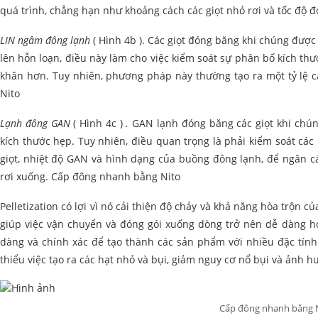
quá trình, chẳng hạn như khoảng cách các giọt nhỏ rơi và tốc độ
LIN ngâm đông lạnh
( Hình 4b ). Các giọt đóng băng khi chúng được 
lên hỗn loạn, điều này làm cho việc kiểm soát sự phân bố kích th
khăn hơn. Tuy nhiên, phương pháp này thường tạo ra một tỷ lệ 
Nito
Lạnh đông GAN
( Hình 4c )
.
GAN lạnh đóng băng các giọt khi chúng
kích thước hẹp. Tuy nhiên, điều quan trọng là phải kiểm soát các
giọt, nhiệt độ GAN và hình dạng của buồng đông lạnh, để ngăn cá
rơi xuống. Cấp đông nhanh bằng Nito
Pelletization có lợi vì nó cải thiện độ chảy và khả năng hòa trộ
giúp việc vận chuyển và đóng gói xuống dòng trở nên dễ dàng hơ
dàng và chính xác để tạo thành các sản phẩm với nhiều đặc tính 
thiểu việc tạo ra các hạt nhỏ và bụi, giảm nguy cơ nổ bụi và ảnh
Cấp đông nhanh bằng 