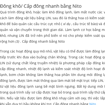
Đông khô/ Cấp đông nhanh bằng Nito
Quá trình đông khô, hoặc làm khô đông lạnh, làm mất nước các v
cách làm đông vật liệu bằng LIN, sau đó là thăng hoa có kiểm soá
khô để bảo quản các cấu trúc cực nhỏ (
ví dụ
, cấu trúc tế bào) và
quản và vận chuyển trong thời gian dài. Làm lạnh cơ học bằng
khô, nhưng LIN đã trở nên phổ biến vì nó cho phép kiểm soát qu
rộng hơn
(3)
. Cấp đông nhanh bằng Nito
Trong các hoạt động quy mô nhỏ, vật liệu có thể được làm đông l
tiếp trước khi đưa vào buồng chân không. Trong các hoạt động q
LIN (sử dụng chất lỏng truyền nhiệt) là phương pháp cấp đông ki
cấp đông nhanh, nhiệt độ lạnh và kiểm soát nhiệt độ linh hoạt đ
lạnh, bơm chân không làm thăng hoa phần lớn dung môi đông l
đông lạnh, được làm mát thông qua làm mát bề mặt trực tiếp LIN, 
từ vật liệu đông lạnh sang bề mặt bình ngưng. Bất kỳ dung môi l
trong quá trình sấy sơ cấp được loại bỏ trong quá trình sấy thứ cấ
lên. Nếu vật liệu được làm đông khô nhạy cảm với oxy, thì việc lấ
khi vẫn duy trì bầu không khí trơ. Cấp đông nhanh bằng
Nito