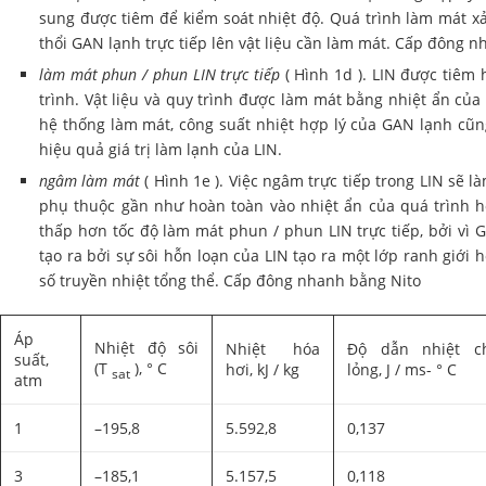
sung được tiêm để kiểm soát nhiệt độ. Quá trình làm mát x
thổi GAN lạnh trực tiếp lên vật liệu cần làm mát. Cấp đông 
làm mát phun / phun LIN trực tiếp
( Hình 1d ). LIN được tiêm 
trình. Vật liệu và quy trình được làm mát bằng nhiệt ẩn của 
hệ thống làm mát, công suất nhiệt hợp lý của GAN lạnh cũn
hiệu quả giá trị làm lạnh của LIN.
ngâm làm mát
( Hình 1e ). Việc ngâm trực tiếp trong LIN sẽ 
phụ thuộc gần như hoàn toàn vào nhiệt ẩn của quá trình hó
thấp hơn tốc độ làm mát phun / phun LIN trực tiếp, bởi vì
tạo ra bởi sự sôi hỗn loạn của LIN tạo ra một lớp ranh giới
số truyền nhiệt tổng thể. Cấp đông nhanh bằng Nito
Áp
Nhiệt độ sôi
Nhiệt hóa
Độ dẫn nhiệt c
suất,
(T
), ° C
hơi, kJ / kg
lỏng, J / ms- ° C
sat
atm
1
–195,8
5.592,8
0,137
3
–185,1
5.157,5
0,118