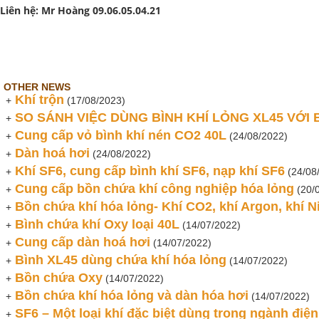
Liên hệ: Mr Hoàng 09.06.05.04.21
OTHER NEWS
Khí trộn
+
(17/08/2023)
SO SÁNH VIỆC DÙNG BÌNH KHÍ LỎNG XL45 VỚI B
+
Cung cấp vỏ bình khí nén CO2 40L
+
(24/08/2022)
Dàn hoá hơi
+
(24/08/2022)
Khí SF6, cung cấp bình khí SF6, nạp khí SF6
+
(24/08
Cung cấp bồn chứa khí công nghiệp hóa lỏng
+
(20/
Bồn chứa khí hóa lỏng- Khí CO2, khí Argon, khí Ni
+
Bình chứa khí Oxy loại 40L
+
(14/07/2022)
Cung cấp dàn hoá hơi
+
(14/07/2022)
Bình XL45 dùng chứa khí hóa lỏng
+
(14/07/2022)
Bồn chứa Oxy
+
(14/07/2022)
Bồn chứa khí hóa lỏng và dàn hóa hơi
+
(14/07/2022)
SF6 – Một loại khí đặc biệt dùng trong ngành điện
+