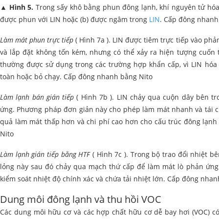
▲
Hình 5.
Trong sấy khô bằng phun đông lạnh, khí nguyên tử hóa 
được phun với LIN hoặc (b) được ngâm trong
LIN
. Cấp đông nhanh
Làm mát phun trực tiếp
( Hình 7a ). LIN được tiêm trực tiếp vào ph
và lắp đặt không tốn kém, nhưng có thể xảy ra hiện tượng cuốn 
thường được sử dụng trong các trường hợp khẩn cấp, vì LIN hó
toàn hoặc bỏ chạy. Cấp đông nhanh bằng Nito
Làm lạnh bán gián tiếp
( Hình 7b ). LIN chảy qua cuộn dây bên t
ứng. Phương pháp đơn giản này cho phép làm mát nhanh và tái c
quả làm mát thấp hơn và chi phí cao hơn cho cấu trúc đông lạnh
Nito
Làm lạnh gián tiếp bằng HTF
( Hình 7c ). Trong bộ trao đổi nhiệt bê
lỏng này sau đó chảy qua mạch thứ cấp để làm mát lò phản ứng.
kiểm soát nhiệt độ chính xác và chứa tải nhiệt lớn. Cấp đông nha
Dung môi đông lạnh và thu hồi VOC
Các dung môi hữu cơ và các hợp chất hữu cơ dễ bay hơi (VOC) có