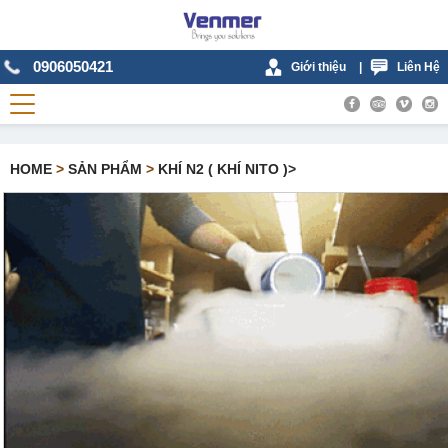
0906050421
Giới thiệu
|
Liên Hệ
HOME
>
SẢN PHẨM
>
KHÍ N2 ( KHÍ NITO )>