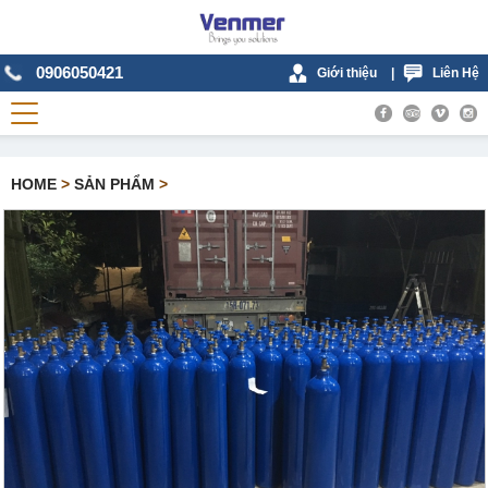
0906050421
Giới thiệu
|
Liên Hệ
HOME
>
SẢN PHẨM
>